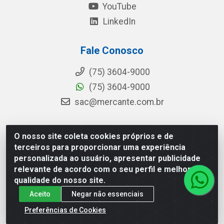
YouTube
LinkedIn
Fale Conosco
(75) 3604-9000
(75) 3604-9000
sac@mercante.com.br
O nosso site coleta cookies próprios e de
Mercante Distribuidora - Rua Mercante, 699 - Aviário,
terceiros para proporcionar uma experiência
Feira de Santana/BA - CEP 44.096-218 - CNPJ
personalizada ao usuário, apresentar publicidade
96.755.848/0001-08
relevante de acordo com o seu perfil e melhorar a
qualidade do nosso site.
Aceito
Negar não essenciais
Preferências de Cookies