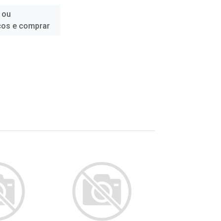
 ou
ços e comprar