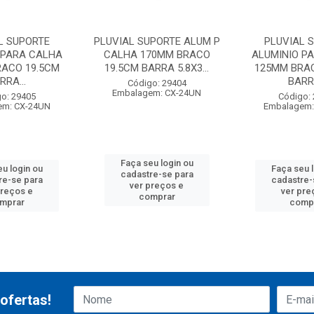
L SUPORTE
PLUVIAL SUPORTE ALUM P
PLUVIAL 
 PARA CALHA
CALHA 170MM BRACO
ALUMINIO P
RACO 19.5CM
19.5CM BARRA 5.8X3...
125MM BRAC
RRA...
BARRA
Código: 29404
Embalagem: CX-24UN
o: 29405
Código:
em: CX-24UN
Embalagem:
Faça seu login ou
u login ou
Faça seu 
cadastre-se para
re-se para
cadastre-
ver preços e
preços e
ver pre
comprar
mprar
comp
ofertas!