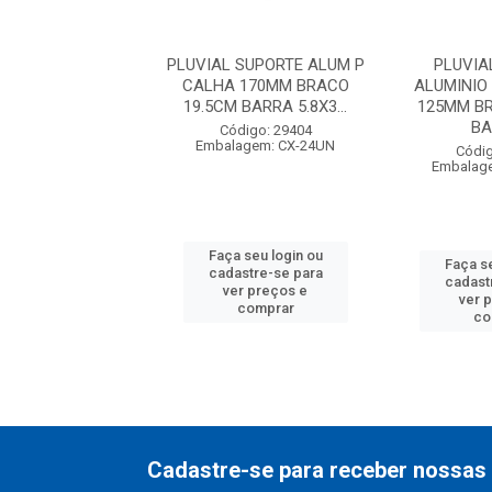
IAL SUPORTE
PLUVIAL SUPORTE ALUM P
PLUVIA
IO PARA CALHA
CALHA 170MM BRACO
ALUMINIO
 BRACO 19.5CM
19.5CM BARRA 5.8X3...
125MM B
BARRA...
BA
Código: 29404
Embalagem: CX-24UN
digo: 29405
Códig
agem: CX-24UN
Embalag
Faça seu login ou
 seu login ou
Faça se
cadastre-se para
astre-se para
cadast
ver preços e
er preços e
ver 
comprar
comprar
co
Cadastre-se para receber nossas 