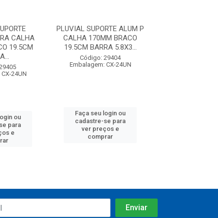
SUPORTE
PLUVIAL SUPORTE ALUM P
PLUVIAL SU
ARA CALHA
CALHA 170MM BRACO
ALUMINIO PAR
O 19.5CM
19.5CM BARRA 5.8X3...
125MM BRACO 
...
BARRA..
Código: 29404
Embalagem: CX-24UN
 29405
Código: 29
 CX-24UN
Embalagem: C
Faça seu login ou
login ou
Faça seu log
cadastre-se para
se para
cadastre-se 
ver preços e
ços e
ver preços
comprar
rar
comprar