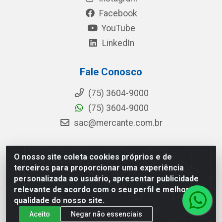
Facebook
YouTube
LinkedIn
Fale Conosco
(75) 3604-9000
(75) 3604-9000
sac@mercante.com.br
O nosso site coleta cookies próprios e de
Mercante Distribuidora - Rua Mercante, 699 - Aviário,
terceiros para proporcionar uma experiência
Feira de Santana/BA - CEP 44.096-218 - CNPJ
personalizada ao usuário, apresentar publicidade
96.755.848/0001-08
relevante de acordo com o seu perfil e melhorar a
qualidade do nosso site.
Aceito
Negar não essenciais