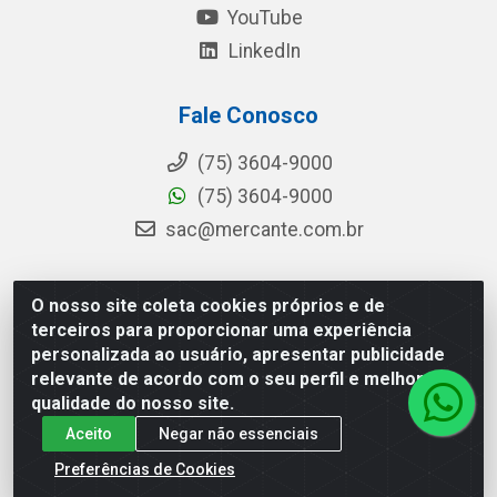
YouTube
LinkedIn
Fale Conosco
(75) 3604-9000
(75) 3604-9000
sac@mercante.com.br
O nosso site coleta cookies próprios e de
Mercante Distribuidora - Rua Mercante, 699 - Aviário,
terceiros para proporcionar uma experiência
Feira de Santana/BA - CEP 44.096-218 - CNPJ
personalizada ao usuário, apresentar publicidade
96.755.848/0001-08
relevante de acordo com o seu perfil e melhorar a
qualidade do nosso site.
Aceito
Negar não essenciais
Preferências de Cookies