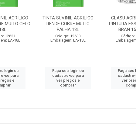
INIL ACRILICO
TINTA SUVINIL ACRILICO
GLASU ACRI
RE MUITO GELO
RENDE COBRE MUITO
PINTURA ESS
18L
PALHA 18L
BRAN 15
o: 12631
Código: 12633
Código:
em: LA-18L
Embalagem: LA-18L
Embalagem
eu login ou
Faça seu login ou
Faça seu 
re-se para
cadastre-se para
cadastre-
preços e
ver preços e
ver pre
mprar
comprar
comp