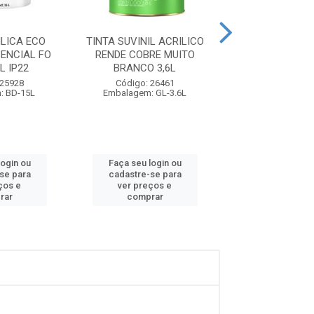
LICA ECO
TINTA SUVINIL ACRILICO
TINTA SUVINIL 
ENCIAL FO
RENDE COBRE MUITO
RENDE COBRE
L IP22
BRANCO 3,6L
ALGODAO EGIPCI
 25928
Código: 26461
Código: 26
: BD-15L
Embalagem: GL-3.6L
Embalagem: L
login ou
Faça seu login ou
Faça seu log
se para
cadastre-se para
cadastre-se
ços e
ver preços e
ver preços
rar
comprar
compra