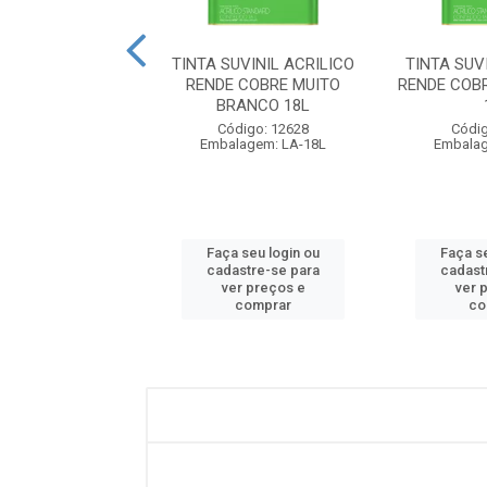
UVINIL ACRILICO
TINTA SUVINIL ACRILICO
TINTA SUV
 COBRE MUITO
RENDE COBRE MUITO
RENDE COB
 EGIPCIO 3.6...
BRANCO 18L
digo: 26464
Código: 12628
Códig
lagem: GL-3.6L
Embalagem: LA-18L
Embalag
 seu login ou
Faça seu login ou
Faça s
astre-se para
cadastre-se para
cadast
er preços e
ver preços e
ver 
comprar
comprar
co