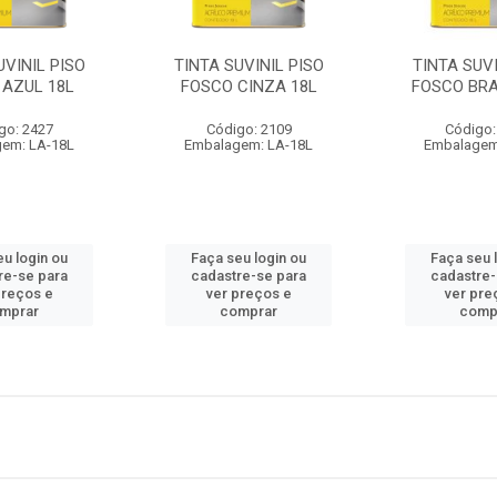
UVINIL PISO
TINTA SUVINIL PISO
TINTA SUVI
 AZUL 18L
FOSCO CINZA 18L
FOSCO BR
go: 2427
Código: 2109
Código:
em: LA-18L
Embalagem: LA-18L
Embalagem
eu login ou
Faça seu login ou
Faça seu 
re-se para
cadastre-se para
cadastre-
preços e
ver preços e
ver pre
mprar
comprar
comp