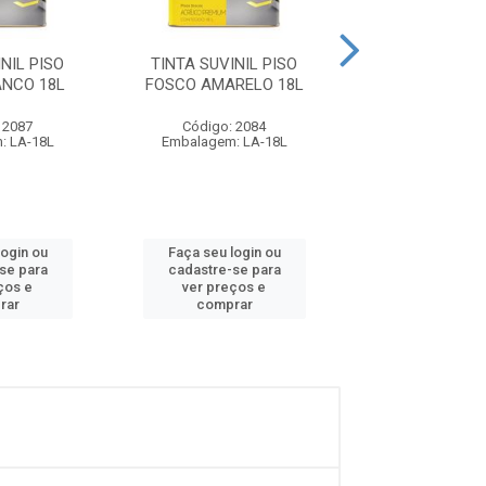
NIL PISO
TINTA SUVINIL PISO
TINTA SUVINI
ANCO 18L
FOSCO AMARELO 18L
FOSCO VERD
 2087
Código: 2084
Código: 20
: LA-18L
Embalagem: LA-18L
Embalagem: L
login ou
Faça seu login ou
Faça seu log
se para
cadastre-se para
cadastre-se
ços e
ver preços e
ver preços
rar
comprar
compra