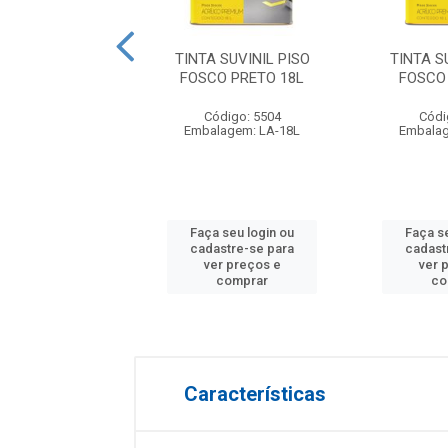
 SUVINIL PISO
TINTA SUVINIL PISO
TINTA S
 CINZA ESCURO
FOSCO PRETO 18L
FOSCO
3.6L
Código: 5504
Códi
digo: 25587
Embalagem: LA-18L
Embalag
lagem: BD-3.6L
 seu login ou
Faça seu login ou
Faça s
astre-se para
cadastre-se para
cadast
er preços e
ver preços e
ver 
comprar
comprar
co
Características