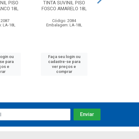
NIL PISO
TINTA SUVINIL PISO
TINTA SUVINI
ANCO 18L
FOSCO AMARELO 18L
FOSCO VERD
 2087
Código: 2084
Código: 20
: LA-18L
Embalagem: LA-18L
Embalagem: L
login ou
Faça seu login ou
Faça seu log
se para
cadastre-se para
cadastre-se
ços e
ver preços e
ver preços
rar
comprar
compra