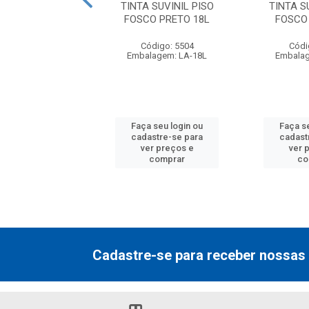
 SUVINIL PISO
TINTA SUVINIL PISO
TINTA S
 CINZA ESCURO
FOSCO PRETO 18L
FOSCO
3.6L
Código: 5504
Códi
digo: 25587
Embalagem: LA-18L
Embalag
lagem: BD-3.6L
 seu login ou
Faça seu login ou
Faça s
astre-se para
cadastre-se para
cadast
er preços e
ver preços e
ver 
comprar
comprar
co
Cadastre-se para receber nossas 