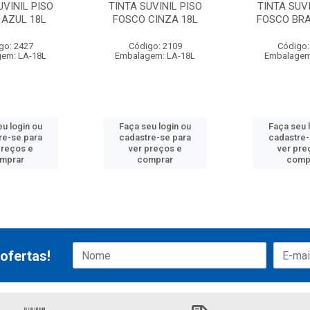
UVINIL PISO
TINTA SUVINIL PISO
TINTA SUVI
 AZUL 18L
FOSCO CINZA 18L
FOSCO BR
go: 2427
Código: 2109
Código:
em: LA-18L
Embalagem: LA-18L
Embalagem
eu login ou
Faça seu login ou
Faça seu 
re-se para
cadastre-se para
cadastre-
preços e
ver preços e
ver pre
mprar
comprar
comp
ofertas!