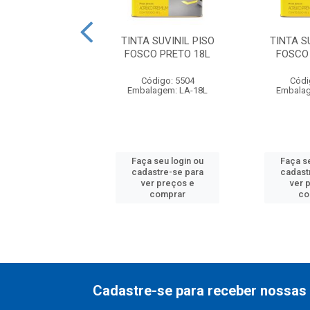
 SUVINIL PISO
TINTA SUVINIL PISO
TINTA S
 CINZA ESCURO
FOSCO PRETO 18L
FOSCO
3.6L
Código: 5504
Códi
digo: 25587
Embalagem: LA-18L
Embalag
lagem: BD-3.6L
 seu login ou
Faça seu login ou
Faça s
astre-se para
cadastre-se para
cadast
er preços e
ver preços e
ver 
comprar
comprar
co
Cadastre-se para receber nossas 