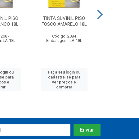
NIL PISO
TINTA SUVINIL PISO
TINTA SUVINI
ANCO 18L
FOSCO AMARELO 18L
FOSCO VERD
 2087
Código: 2084
Código: 20
: LA-18L
Embalagem: LA-18L
Embalagem: L
login ou
Faça seu login ou
Faça seu log
se para
cadastre-se para
cadastre-se
ços e
ver preços e
ver preços
rar
comprar
compra