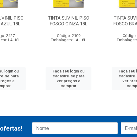
UVINIL PISO
TINTA SUVINIL PISO
TINTA SUVI
 AZUL 18L
FOSCO CINZA 18L
FOSCO BR
go: 2427
Código: 2109
Código:
em: LA-18L
Embalagem: LA-18L
Embalagem
eu login ou
Faça seu login ou
Faça seu 
re-se para
cadastre-se para
cadastre-
preços e
ver preços e
ver pre
mprar
comprar
comp
ofertas!