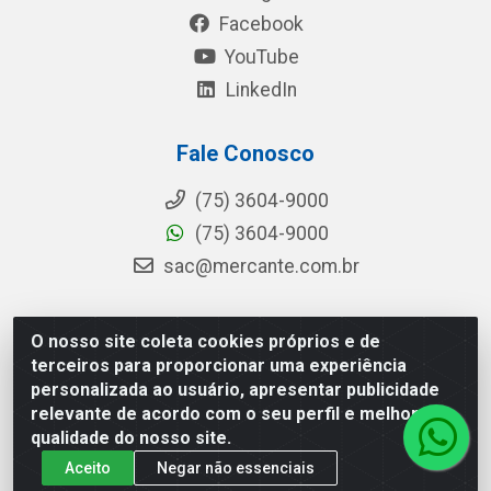
Facebook
YouTube
LinkedIn
Fale Conosco
(75) 3604-9000
(75) 3604-9000
sac@mercante.com.br
O nosso site coleta cookies próprios e de
Mercante Distribuidora - Rua Mercante, 699 - Aviário,
terceiros para proporcionar uma experiência
Feira de Santana/BA - CEP 44.096-218 - CNPJ
personalizada ao usuário, apresentar publicidade
96.755.848/0001-08
relevante de acordo com o seu perfil e melhorar a
qualidade do nosso site.
Aceito
Negar não essenciais