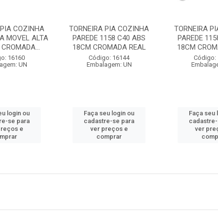
 PIA COZINHA
TORNEIRA PIA COZINHA
TORNEIRA PI
CA MOVEL ALTA
PAREDE 1158 C40 ABS
PAREDE 115
 CROMADA...
18CM CROMADA REAL
18CM CROM
o: 16160
Código: 16144
Código:
agem: UN
Embalagem: UN
Embalag
eu login ou
Faça seu login ou
Faça seu 
re-se para
cadastre-se para
cadastre-
preços e
ver preços e
ver pre
mprar
comprar
comp