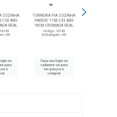
A COZINHA
TORNEIRA PIA COZINHA
TORNEIRA PIA 
8 C50 ABS
PAREDE 1158 C33 ABS
PAREDE BICA MO
ADA REAL
18CM CROMADA REAL
1167 C33 1X4V
 16145
Código: 16143
Código: 16
em: UN
Embalagem: UN
Embalagem:
login ou
Faça seu login ou
Faça seu log
se para
cadastre-se para
cadastre-se
ços e
ver preços e
ver preços
rar
comprar
compra