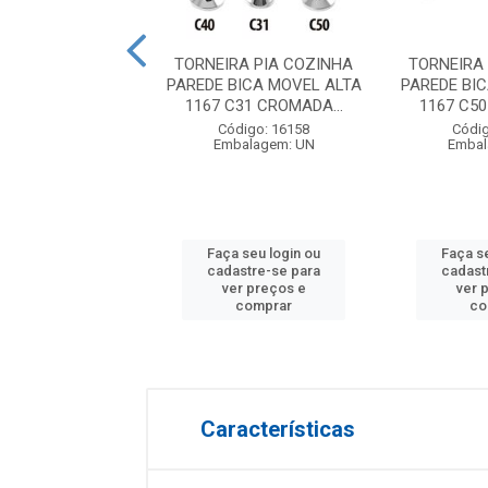
A BANCADA ALTA
TORNEIRA PIA COZINHA
TORNEIRA
 NAPOLES CIVITT
PAREDE BICA MOVEL ALTA
PAREDE BI
1167 C31 CROMADA...
1167 C50
digo: 28972
Código: 16158
Códig
balagem: UN
Embalagem: UN
Embal
 seu login ou
Faça seu login ou
Faça s
astre-se para
cadastre-se para
cadast
er preços e
ver preços e
ver 
comprar
comprar
co
Características