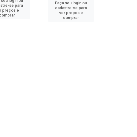
 seu login ou
Faça seu login ou
stre-se para
cadastre-se para
r preços e
ver preços e
comprar
comprar