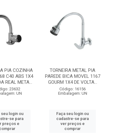
A PIA COZINHA
TORNEIRA METAL PIA
68 C40 ABS 1X4
PAREDE BICA MOVEL 1167
 REAL META...
GOURM 1X4 DE VOLTA...
digo: 23632
Código: 16156
alagem: UN
Embalagem: UN
 seu login ou
Faça seu login ou
stre-se para
cadastre-se para
r preços e
ver preços e
comprar
comprar