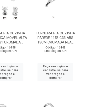
A PIA COZINHA
TORNEIRA PIA COZINHA
ICA MOVEL ALTA
PAREDE 1158 C33 ABS
31 CROMADA...
18CM CROMADA REAL
digo: 16158
Código: 16143
alagem: UN
Embalagem: UN
 seu login ou
Faça seu login ou
stre-se para
cadastre-se para
r preços e
ver preços e
comprar
comprar