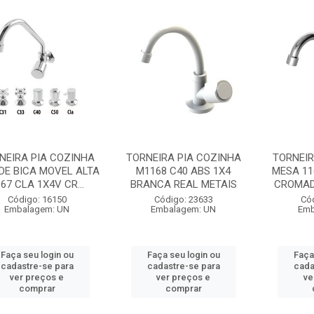
NEIRA PIA COZINHA
TORNEIRA PIA COZINHA
TORNEIR
DE BICA MOVEL ALTA
M1168 C40 ABS 1X4
MESA 11
67 CLA 1X4V CR...
BRANCA REAL METAIS
CROMADA
Código: 16150
Código: 23633
Có
Embalagem: UN
Embalagem: UN
Emb
Faça seu login ou
Faça seu login ou
Faça
cadastre-se para
cadastre-se para
cada
ver preços e
ver preços e
ve
comprar
comprar