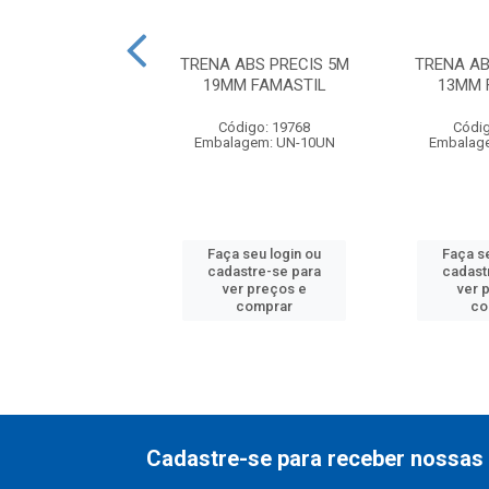
ROFISSIONAL 3M
TRENA ABS PRECIS 5M
TRENA AB
10MM IRWIN
19MM FAMASTIL
13MM 
ódigo: 6581
Código: 19768
Códig
balagem: UN
Embalagem: UN-10UN
Embalag
 seu login ou
Faça seu login ou
Faça s
astre-se para
cadastre-se para
cadast
er preços e
ver preços e
ver 
comprar
comprar
co
Cadastre-se para receber nossas 