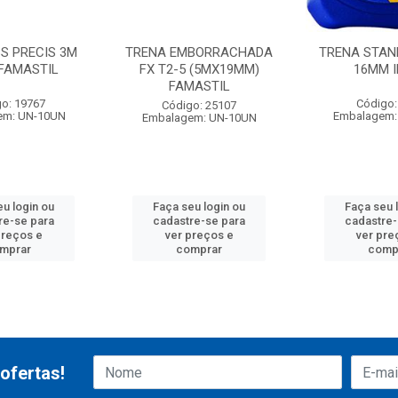
S PRECIS 3M
TRENA EMBORRACHADA
TRENA STAN
FAMASTIL
FX T2-5 (5MX19MM)
16MM 
FAMASTIL
o: 19767
Código:
Código: 25107
em: UN-10UN
Embalagem:
Embalagem: UN-10UN
eu login ou
Faça seu login ou
Faça seu 
re-se para
cadastre-se para
cadastre-
preços e
ver preços e
ver pre
mprar
comprar
comp
ofertas!