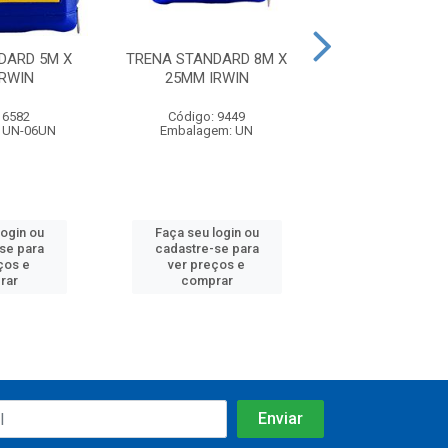
DARD 5M X
TRENA STANDARD 8M X
TRENA EMBOR
IRWIN
25MM IRWIN
FX T3-5 3M
FAMASTI
 6582
Código: 9449
Código: 25
 UN-06UN
Embalagem: UN
Embalagem: U
login ou
Faça seu login ou
Faça seu log
se para
cadastre-se para
cadastre-se
ços e
ver preços e
ver preços
rar
comprar
compra