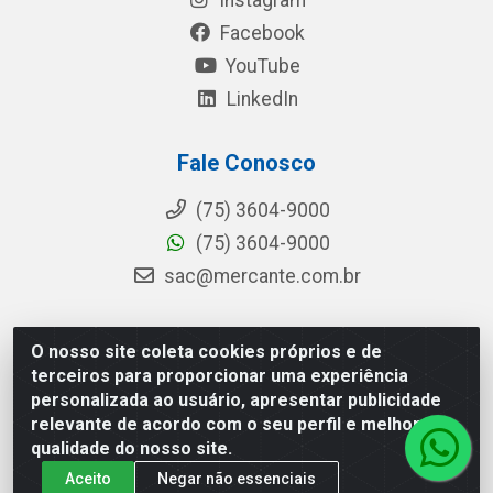
Instagram
Facebook
YouTube
LinkedIn
Fale Conosco
(75) 3604-9000
(75) 3604-9000
sac@mercante.com.br
O nosso site coleta cookies próprios e de
Mercante Distribuidora - Rua Mercante, 699 - Aviário,
terceiros para proporcionar uma experiência
Feira de Santana/BA - CEP 44.096-218 - CNPJ
personalizada ao usuário, apresentar publicidade
96.755.848/0001-08
relevante de acordo com o seu perfil e melhorar a
qualidade do nosso site.
Aceito
Negar não essenciais